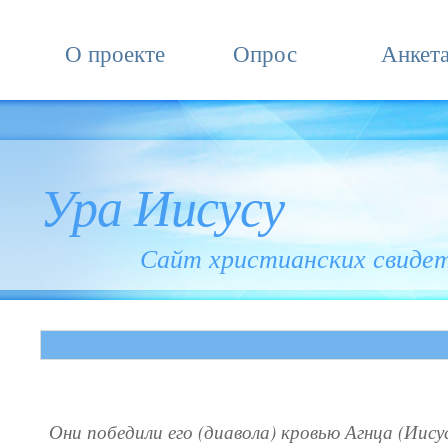
О проекте
Опрос
Анкет
Ура Иисусу
Сайт христианских свиде
Они победили его (диавола) кровью Агнца (Иису