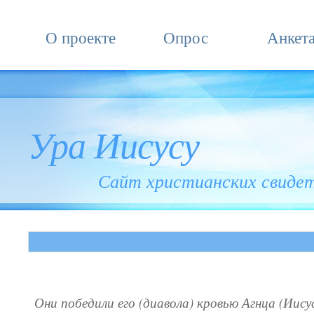
О проекте
Опрос
Анкет
Ура Иисусу
Сайт христианских свиде
Они победили его (диавола) кровью Агнца (Иису