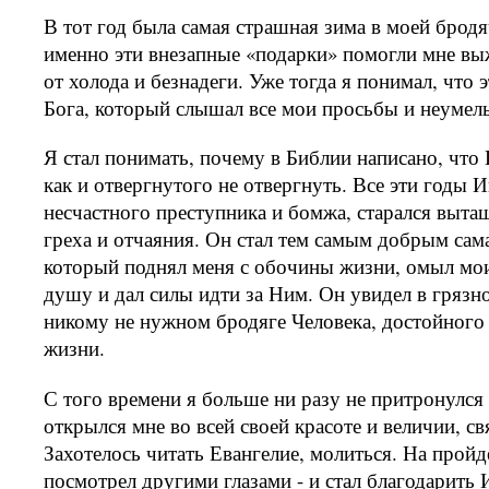
В тот год была самая страшная зима в моей брод
именно эти внезапные «подарки» помогли мне выж
от холода и безнадеги. Уже тогда я понимал, что
Бога, который слышал все мои просьбы и неумел
Я стал понимать, почему в Библии написано, что
как и отвергнутого не отвергнуть. Все эти годы И
несчастного преступника и бомжа, старался выта
греха и отчаяния. Он стал тем самым добрым сам
который поднял меня с обочины жизни, омыл мо
душу и дал силы идти за Ним. Он увидел в грязн
никому не нужном бродяге Человека, достойного 
жизни.
С того времени я больше ни разу не притронулся
открылся мне во всей своей красоте и величии, св
Захотелось читать Евангелие, молиться. На прой
посмотрел другими глазами - и стал благодарить И