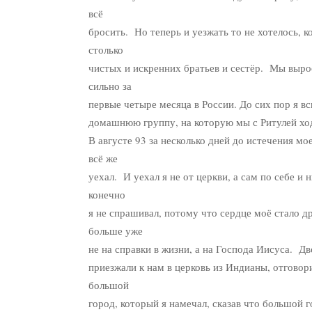
всё
бросить. Но теперь и уезжать то не хотелось, ко
столько
чистых и искренних братьев и сестёр. Мы выро
сильно за
первые четыре месяца в России. До сих пор я 
домашнюю группу, на которую мы с Ритулей хо
В августе 93 за несколько дней до истечения мо
всё же
уехал. И уехал я не от церкви, а сам по себе и 
конечно
я не спрашивал, потому что сердце моё стало д
больше уже
не на справки в жизни, а на Господа Иисуса. Д
приезжали к нам в церковь из Индианы, отговор
большой
город, который я намечал, сказав что большой г