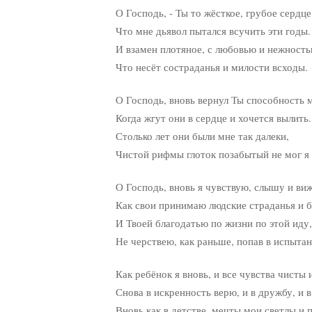
О Господь, - Ты то жёсткое, грубое сердце
Что мне дьявол пытался всучить эти годы.
И взамен плотяное, с любовью и нежность
Что несёт состраданья и милости всходы.
О Господь, вновь вернул Ты способность мн
Когда жгут они в сердце и хочется вылить.
Столько лет они были мне так далеки,
Чистой рифмы глоток позабытый не мог я о
О Господь, вновь я чувствую, слышу и виж
Как свои принимаю людские страданья и б
И Твоей благодатью по жизни по этой иду,
Не черствею, как раньше, попав в испытани
Как ребёнок я вновь, и все чувства чисты и
Снова в искренность верю, и в дружбу, и в 
Вновь как в детстве, мечты мои светлы и п