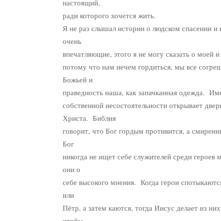
настоящий,
ради которого хочется жить.
Я не раз слышал истории о людском спасении и 
очень
впечатляющие, этого я не могу сказать о моей и я
потому что нам нечем гордиться, мы все согре
Божьей и
праведность наша, как запачканная одежда. Им
собственной несостоятельности открывает двер
Христа. Библия
говорит, что Бог гордым противится, а смиренн
Бог
никогда не ищет себе служителей среди героев 
они о
себе высокого мнения. Когда герои спотыкаются
или
Пётр, а затем каются, тогда Иисус делает из ни
чтобы