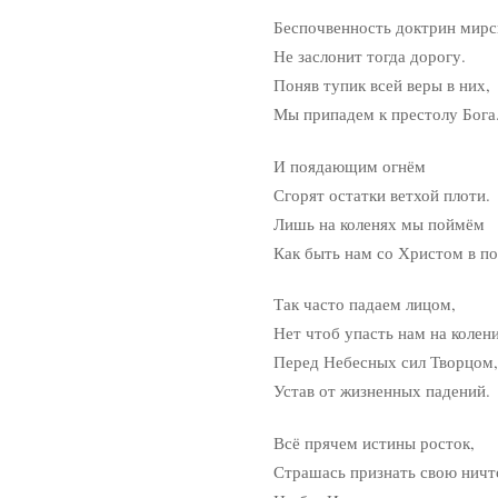
Беспочвенность доктрин мирск
Не заслонит тогда дорогу.
Поняв тупик всей веры в них,
Мы припадем к престолу Бога
И поядающим огнём
Сгорят остатки ветхой плоти.
Лишь на коленях мы поймём
Как быть нам со Христом в полё
Так часто падаем лицом,
Нет чтоб упасть нам на колен
Перед Небесных сил Творцом,
Устав от жизненных падений.
Всё прячем истины росток,
Страшась признать свою ничтож