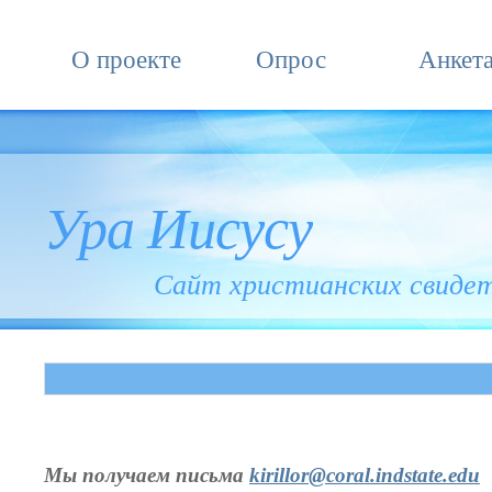
О проекте
Опрос
Анкет
Ура Иисусу
Сайт христианских свиде
Мы получаем письма
kirillor@coral.indstate.edu
в