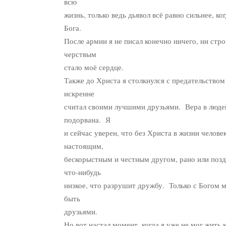
всю
жизнь, только ведь дьявол всё равно сильнее, ко
Бога.
После армии я не писал конечно ничего, ни стр
черствым
стало моё сердце.
Также до Христа я столкнулся с предательством
искренне
считал своими лучшими друзьями. Вера в люде
подорвана. Я
и сейчас уверен, что без Христа в жизни челове
настоящим,
бескорыстным и честным другом, рано или позд
что-нибудь
низкое, что разрушит дружбу. Только с Богом 
быть
друзьями.
Но вот настал момент, когда я уже не мог жить 