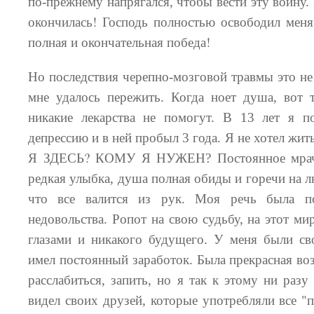
по-прежнему напрягался, чтобы вести эту войну.
!
окончилась
Господь полностью освободил меня
!
полная и окончательная победа
Но последствия черепно-мозговой травмы это не
мне удалось пережить. Когда ноет душа, вот т
никакие лекарства не помогут. В 13 лет я п
депрессию и в ней пробыл 3 года. Я не хотел жи
?
Я ЗДЕСЬ
КОМУ Я НУЖЕН? Постоянное мрачн
редкая улыбка, душа полная обиды и горечи на лю
что все валится из рук. Моя речь была п
недовольства. Ропот на свою судьбу, на этот ми
глазами и никакого будущего. У меня были св
имел постоянный заработок. Была прекрасная во
расслабиться, запить, но я так
к этому ни разу 
"
видел своих друзей, которые употребляли все
п