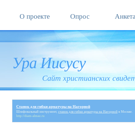
О проекте
Опрос
Анкет
Ура Иисусу
Сайт христианских свиде
Станок для гибки арматуры на Нагорной
Шлифовальный инструмент,
станок для гибки арматуры на Нагорной
в Москве.
http://diam-almaz.ru