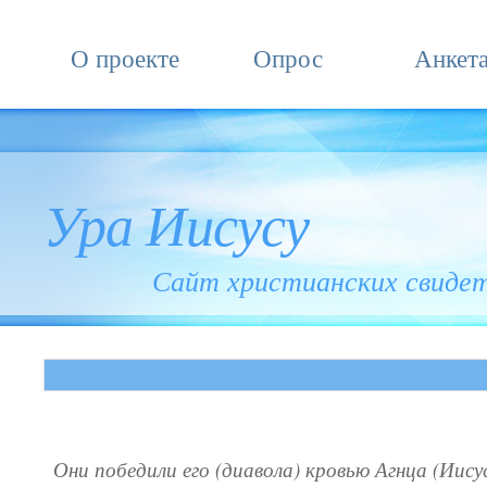
О проекте
Опрос
Анкет
Ура Иисусу
Сайт христианских свиде
Они победили его (диавола) кровью Агнца (Иису