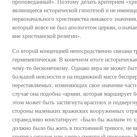
проповеданный». Поэтому делать критерием «хри
являющееся исторической гипотезой и не имеюще
первоначального христианства никакого значения,
который вовсе не был апологетом церкви, означае
вне христианской религии».
Со второй концепцией непосредственно связана тр
герменевтическая. В конечном итоге историческа
чему-то бесконечному. Однако вера не может быт
большой неясности и на подвижной массе беспре
переставляемых, изменяющих свое значение частн
случае она подобна «армии, которая марширует б
этом может быть застигнута врасплох и подвергн
стороны маленьких вражеских вооруженных отря
справедливо констатирует: «Было бы жалким то х
должно было бы жить в постоянной тревоге, не в
критика сегодня или завтра смертный приговор»3